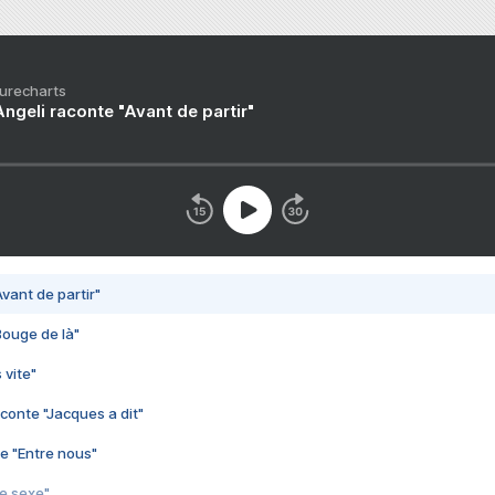
Purecharts
ngeli raconte "Avant de partir"
vant de partir"
Bouge de là"
 vite"
conte "Jacques a dit"
e "Entre nous"
3e sexe"