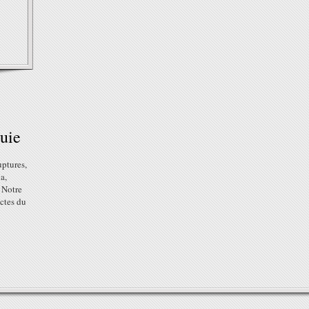
uie
ptures,
a,
. Notre
ctes du