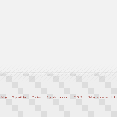
erblog
Top articles
Contact
Signaler un abus
C.G.U.
Rémunération en droits