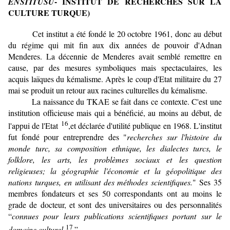
- INSTITUT DE RECHERCHES SUR LA
ENSTITÜSÜ
CULTURE TURQUE)
Cet institut a été fondé le 20 octobre 1961, donc au début
du régime qui mit fin aux dix années de pouvoir d'Adnan
Menderes. La décennie de Menderes avait semblé remettre en
cause, par des mesures symboliques mais spectaculaires, les
acquis laïques du kémalisme. Après le coup d'Etat militaire du 27
mai se produit un retour aux racines culturelles du kéma­lisme.
La naissance du TKAE se fait dans ce contexte. C'est une
institution officieuse mais qui a bénéficié, au moins au début, de
16
l'appui de l'Etat
,et déclarée d'utilité publique en 1968. L'institut
fut fondé pour entreprendre des "
recherches sur l'histoire du
monde turc, sa composition ethnique, les dialectes turcs, le
folklore, les arts, les problèmes sociaux et les question
religieuses; la géographie l'économie et la géopolitique des
nations turques, en utilisant des méthodes scientifiques.
" Ses 35
membres fondateurs et ses 50 correspondants ont au moins le
grade de docteur, et sont des universi­taires ou des personnalités
“
connues pour leurs publications scientifiques portant sur le
17
domaine culturel
.”