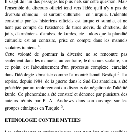
Il s'agit de l'un des passages les plus nets sur cette question. Mais
l'ensemble du discours officiel tend vers l'idée qu'il n'y a pas de
diversité ethnique - et surtout culturelle - en Turquie. L'identité
construite par les historiens officiels est turque et sunnite, et ne
tient pas compte de l'existence de turcs alévis, de chrétiens, de
juifs, d'arméniens, d'arabes, de kurdes, etc... alors que la pluralité
culturelle est au contraire, prise en compte dans les manuels
4
scolaires iraniens
.
Cette volonté de gommer la diversité ne se rencontre pas
seulement dans les manuels; au contraire, le discours scolaire, sur
ce point, est l'aboutissement d'un processus complexe, enraciné
5
dans l'idéologie kéma­liste comme l'a montré Ismail Besikçi
. La
reprise, depuis 1984, de la guerre dans le Sud-Est anatolien, a été
précédée par un renforcement du discours de négation de l'altérité
kurde. Ce phénomène a été constaté et dénoncé par plusieurs des
auteurs réunis par P. A. Andrews dans son ouvrage sur les
6
groupes ethniques en Turquie
.
ETHNOLOGIE CONTRE MYTHES
Les ethnologues et anthropologues sont peut-être plus sensibles