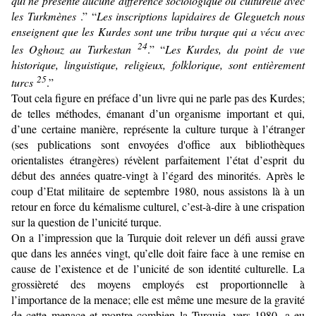
qui ne présente aucune différence sociologique ou culturelle avec
les Turkmènes
.” “
Les inscriptions lapidaires de Gleguetch nous
enseignent que les Kurdes sont une tribu turque qui a vécu avec
24
les Oghouz au Turkestan
.” “
Les Kurdes, du point de vue
historique, linguistique, religieux, folklorique, sont entière­ment
25
turcs
.”
Tout cela figure en préface d’un livre qui ne parle pas des Kurdes;
de telles méthodes, émanant d’un organisme important et qui,
d’une certaine manière, représente la culture turque à l’étranger
(ses publications sont envoyées d'office aux bibliothèques
orientalistes étrangères) révèlent parfaitement l’état d’esprit du
début des années quatre-vingt à l’égard des minorités. Après le
coup d’Etat militaire de septembre 1980, nous assistons là à un
retour en force du kémalisme culturel, c’est-à-dire à une crispation
sur la question de l’unicité turque.
On a l’impression que la Turquie doit relever un défi aussi grave
que dans les années vingt, qu’elle doit faire face à une remise en
cause de l’existence et de l’unicité de son identité culturelle. La
grossièreté des moyens employés est proportionnelle à
l’importance de la menace; elle est même une mesure de la gravité
de cette menace et montre combien la Turquie, vers 1980, a eu