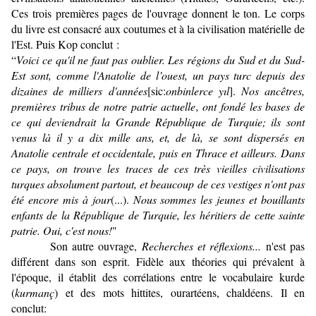
Ces trois premières pages de l'ouvrage donnent le ton. Le corps
du livre est consacré aux coutumes et à la civilisation maté­rielle de
l'Est. Puis Kop conclut :
“
Voici ce qu'il ne faut pas oublier. Les régions du Sud et du Sud-
Est sont, comme l'Anatolie de l’ouest, un pays turc depuis des
dizaines de milliers d'années
[sic:
onbinlerce yıl
].
Nos ancêtres,
premières tribus de notre patrie actuelle, ont fondé les bases de
ce qui deviendrait la Grande République de Turquie; ils sont
venus là il y a dix mille ans, et, de là, se sont dispersés en
Anatolie centrale et occidentale, puis en Thrace et ailleurs. Dans
ce pays, on trouve les traces de ces très vieilles civilisations
turques absolument partout, et beaucoup de ces vestiges n'ont pas
été encore mis à jour
(...).
Nous sommes les jeunes et bouillants
enfants de la République de Turquie, les héritiers de cette sainte
patrie. Oui, c'est nous!
"
Son autre ouvrage,
Recherches et réflexions...
n'est pas
différent dans son esprit. Fidèle aux théories qui prévalent à
l'époque, il établit des corrélations entre le vocabulaire kurde
(
kurmanç
) et des mots hittites, ourartéens, chaldéens. Il en
conclut: