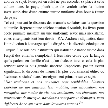
aborde le sujet. Pourquoi en effet ne pas accorder sa place à cette
culture dans le pays, plutôt que de vouloir créer la fiction
invraisemblable d'une culture turque uniforme d'un bout à l'autre
du pays?
Tel est pourtant le discours des manuels scolaires sur la question
culturelle. Reprenant une célèbre citation d'Atatürk, les livres pour
école primaire insistent sur une uniformité rêvée mais inexistante,
et les enseignants font leur devoir : P.A. Andrews stigmatise, dans
l'introduction à l'ouvrage qu'il a dirigé sur la diversité ethnique en
2
Turquie
, le rôle des instituteurs qui instillent le nationalisme dans
l'esprit des enfants, s'emploient à leur faire croire que la langue
qu'ils parlent en famille n'est qu'un dialecte turc, et cela le plus
souvent avec la plus grande sincérité. Rappelons, par un extrait
significatif, le discours du manuel le plus couramment utilisé de
"sciences sociales" dans l'enseignement primaire sur ce sujet:
"
Nos traditions et nos coutumes sont semblables. L’aspect
extérieur de nos maisons, leur mobilier, leur dispo­sition; nos
mosquées, nos modes de vie, nos sentiments, nos chansons, nos
instruments de musique, nos danses sont partout identiques, mais
3
diffé­rents de ce qui existe dans les autres nations
.”