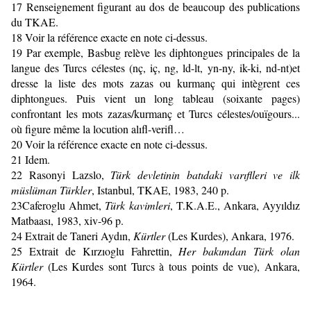
17
Renseignement figurant au dos de beaucoup des publications
du TKAE.
18
Voir la référence exacte en note ci-dessus.
19
Par exemple, Basbug relève les diphtongues principales de la
langue des Turcs célestes (nç, iç, ng, ld-lt, yn-ny, ik-ki, nd-nt)et
dresse la liste des mots zazas ou kurmanç qui intègrent ces
diphtongues. Puis vient un long tableau (soixante pages)
confrontant les mots zazas/kurmanç et Turcs célestes/ouïgours...
où figure même la locution alıﬂ-veriﬂ…
20
Voir la référence exacte en note ci-dessus.
21
Idem.
22
Rasonyi Lazslo,
Türk devletinin batıdaki varıﬂleri ve ilk
müslüman Türkler
, Istanbul, TKAE, 1983, 240 p.
23
Caferoglu Ahmet,
Türk kavimleri
, T.K.A.E., Ankara, Ayyıldız
Matbaası, 1983, xiv-96 p.
24
Extrait de Taneri Aydın,
Kürtler
(Les Kurdes), Ankara, 1976.
25
Extrait de Kırzıoglu Fahrettin,
Her bakımdan Türk olan
Kürtler
(Les Kurdes sont Turcs à tous points de vue), Ankara,
1964.