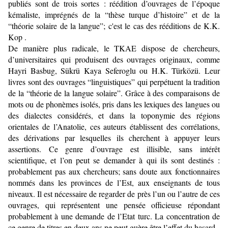
publiés sont de trois sortes : réédition d’ouvrages de l’époque
kémaliste, imprégnés de la “thèse turque d’histoire” et de la
“théorie solaire de la langue”; c'est le cas des rééditions de K.K.
Kop .
De manière plus radicale, le TKAE dispose de chercheurs,
d’universitaires qui produisent des ouvrages originaux, comme
Hayri Basbug, Sükrü Kaya Seferoglu ou H.K. Türközü. Leur
livres sont des ouvrages “linguistiques” qui perpétuent la tradition
de la “théorie de la langue solaire”. Grâce à des comparaisons de
mots ou de phonèmes isolés, pris dans les lexiques des langues ou
des dialectes considérés, et dans la toponymie des régions
orientales de l’Anatolie, ces auteurs établissent des corrélations,
des déri­vations par lesquelles ils cherchent à appuyer leurs
assertions. Ce genre d’ouvrage est illisible, sans intérêt
scientifique, et l’on peut se demander à qui ils sont destinés :
probablement pas aux chercheurs; sans doute aux fonctionnaires
nommés dans les provinces de l’Est, aux enseignants de tous
niveaux. Il est nécessaire de regarder de près l’un ou l’autre de ces
ouvrages, qui représentent une pensée officieuse répondant
probablement à une demande de l’Etat turc. La concentration de
ce genre de titres en deux ans ne peut guère être l’effet du hasard.