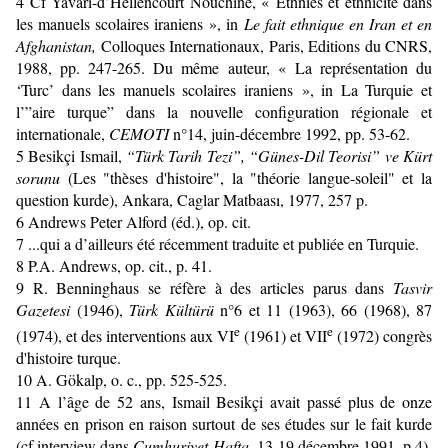
4
Cf Yavari-d’Hellencourt Nouchine, « Ethnies et ethnicité dans
les manuels scolaires iraniens », in
Le fait ethnique en Iran et en
Afghanistan,
Colloques Internationaux, Paris, Editions du CNRS,
1988, pp. 247-265. Du même auteur, « La représentation du
‘Turc’ dans les manuels scolaires iraniens », in La Turquie et
l’”aire turque” dans la nouvelle configuration régionale et
internationale,
CEMOTI
n°14, juin-décembre 1992, pp. 53-62.
5
Besikçi Ismail,
“Türk Tarih Tezi”, “Günes-Dil Teorisi” ve Kürt
sorunu
(Les "thèses d'histoire", la "théorie langue-soleil" et la
question kurde), Ankara, Caglar Matbaası, 1977, 257 p.
6
Andrews Peter Alford (éd.), op. cit.
7
...qui a d’ailleurs été récemment traduite et publiée en Turquie.
8
P.A. Andrews, op. cit., p. 41.
9
R. Benninghaus se réfère à des articles parus dans
Tasvir
Gazetesi
(1946),
Türk Kültürü
n°6 et 11 (1963), 66 (1968), 87
e
e
(1974), et des interventions aux VI
(1961) et VII
(1972) congrès
d'histoire turque.
10
A. Gökalp, o. c., pp. 525-525.
11
A l’âge de 52 ans, Ismail Besikçi avait passé plus de onze
années en prison en raison surtout de ses études sur le fait kurde
(cf interview dans
Cumhuriyet-Hafta
, 13-19 décembre 1991, p.4)