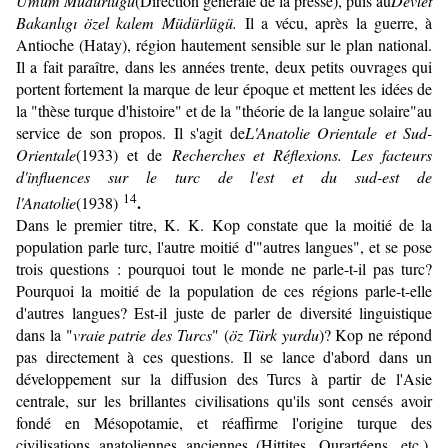
Umum Müdürlügü
(Direction générale de la presse), puis au
Devlet
Bakanlıgı özel kalem Müdürlügü.
Il a vécu, après la guerre, à
Antioche (Hatay), région hautement sensible sur le plan national.
Il a fait paraître, dans les années trente, deux petits ouvrages qui
portent fortement la marque de leur époque et mettent les idées de
la
"thèse turque d'histoire" et de la "théorie de la langue solaire"
au
service de son propos. Il s'agit de
L'Anatolie Orientale et Sud-
Orientale
(1933) et de
Recherches et Réflexions. Les facteurs
d'influences sur le turc de l'est et du sud-est de
14
.
l'Anatolie
(1938)
Dans le premier titre, K. K. Kop constate que la moitié de la
population parle turc, l'autre moitié d'"autres langues", et se pose
trois questions : pourquoi tout le monde ne parle-t-il pas turc?
Pourquoi la moitié de la population de ces régions parle-t-elle
d'autres langues? Est-il juste de parler de diversité linguistique
dans la "
vraie patrie des Turcs
" (
öz Türk yurdu
)? Kop ne répond
pas directement à ces questions. Il se lance d'abord dans un
développement sur la diffusion des Turcs à partir de l'Asie
centrale, sur les brillantes civilisations qu'ils sont censés avoir
fondé en Mésopotamie, et réaffirme l'origine turque des
civilisations anatoliennes anciennes (Hittites, Ourartéens, etc.).