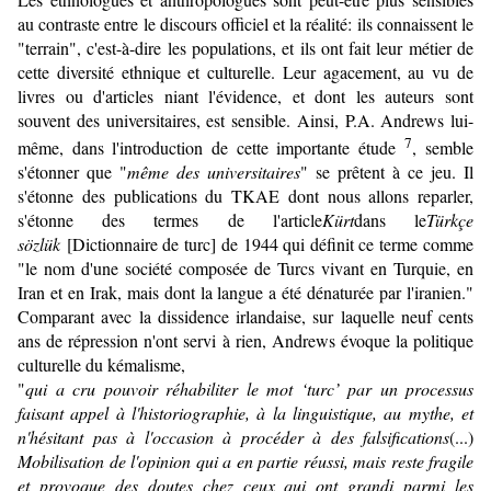
au contraste entre le discours officiel et la réalité: ils connaissent le
"terrain", c'est-à-dire les populations, et ils ont fait leur métier de
cette diversité ethnique et culturelle. Leur agacement, au vu de
livres ou d'articles niant l'évidence, et dont les auteurs sont
souvent des universitaires, est sensible. Ainsi, P.A. Andrews lui-
7
même, dans l'introduction de cette importante étude
, semble
s'étonner que "
même des universitaires
" se prêtent à ce jeu. Il
s'étonne des publications du TKAE dont nous allons reparler,
s'étonne des termes de l'article
Kürt
dans le
Türkçe
sözlük
[Dictionnaire de turc] de 1944 qui définit ce terme comme
"le nom d'une société composée de Turcs vivant en Turquie, en
Iran et en Irak, mais dont la langue a été dénaturée par l'iranien."
Comparant avec la dissidence irlandaise, sur laquelle neuf cents
ans de répression n'ont servi à rien, Andrews évoque la politique
culturelle du kémalisme,
"
qui a cru pouvoir réhabiliter le mot ‘turc’ par un processus
faisant appel à l'historiographie, à la linguistique, au mythe, et
n'hésitant pas à l'occasion à procéder à des falsifications
(...)
Mobilisation de l'opinion qui a en partie réussi, mais reste fragile
et provoque des doutes chez ceux qui ont grandi parmi les