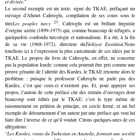
et divisée.
”
Le second exemple est un texte, signé du TKAE, préfaçant un
ouvrage d’Ahmet Caferoglu, compilation de ses cours sous le
23
titre
Les peuples turcs
. Caferoglu est un brillant linguiste
d’origine azérie (1899-1975) qui, comme beaucoup de réfugiés, a
quelquefois confondu turcologie et nationalisme. Il a été, à la fin
de sa vie (1968-1972), directeur du
Türkiyat Enstitüsü.
Nous
touchons ici à l’expression la plus caricaturale de ces idées par le
TKAE. Le propos du livre de Caferoglu, en effet, ne concerne
pas la population kurde; comme cela pourrait être pris comme une
preuve gênante de l’altérité des Kurdes, le TKAE retourne alors le
problème : puisque le professeur Caferoglu ne parle pas des
Kurdes, c’est que ceux-ci n’existent pas. Et, pour appuyer ses
propos, l’auteur de cette préface cite des extraits d’ouvrages dont
beaucoup sont édités par le TKAE; c’est le type même de
raisonnement en pétition de principe, en cercle fermé, et un bel
exemple de détournement d’un auteur par une préface qui veut lui
faire dire l’inverse de ce qu’il voulait. Citons quelques-unes de ces
allégations:
“
Les Kurdes, venus du Turkestan en Anatolie, forment une société