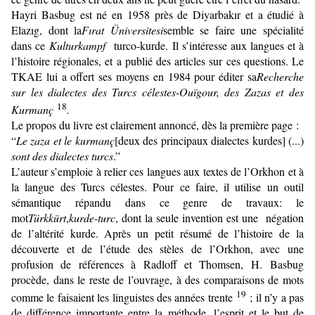
Hayri Basbug est né en 1958 près de Diyarbakır et a étudié à
Elazıg, dont la
Fırat Üniversitesi
semble se faire une spécialité
dans ce
Kulturkampf
turco-kurde. Il s’intéresse aux langues et à
l’histoire régio­nales, et a publié des articles sur ces questions. Le
TKAE lui a offert ses moyens en 1984 pour éditer sa
Recherche
sur les dialectes des Turcs célestes-Ouïgour, des Zazas et des
18
Kurmanç
.
Le propos du livre est clairement annoncé, dès la première page :
“
Le zaza et le kurmanç
[deux des principaux dialectes kurdes] (...)
sont des dialectes turcs
.”
L’auteur s’emploie à relier ces langues aux textes de l’Orkhon et à
la langue des Turcs célestes. Pour ce faire, il utilise un outil
séman­tique répandu dans ce genre de travaux: le
mot
Türkkürt
,
kurde-turc
, dont la seule invention est une négation
de l’altérité kurde. Après un petit résumé de l’histoire de la
découverte et de l’étude des stèles de l’Orkhon, avec une
profusion de références à Radloff et Thomsen, H. Basbug
procède, dans le reste de l’ouvrage, à des comparaisons de mots
19
comme le faisaient les linguistes des années trente
; il n’y a pas
de différence importante entre la méthode, l’esprit et le but de