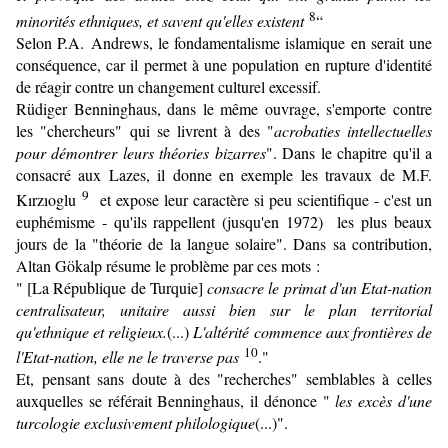
8
minorités ethniques, et savent qu'elles existent
“
Selon P.A. Andrews, le fondamentalisme islamique en serait une
conséquence, car il permet à une population en rupture d'identité
de réagir contre un changement culturel excessif.
Rüdiger Benninghaus, dans le même ouvrage, s'emporte contre
les "chercheurs" qui se livrent à des "
acrobaties intellectuelles
pour démontrer leurs théories bizarres
". Dans le chapitre qu'il a
consacré aux Lazes, il donne en exemple les travaux de M.F.
9
Kırzıoglu
et expose leur caractère si peu scientifique - c'est un
euphémisme - qu'ils rappellent (jusqu'en 1972) les plus beaux
jours de la "théorie de la langue solaire". Dans sa contribution,
Altan Gökalp résume le problème par ces mots :
" [La République de Turquie]
consacre le primat d'un Etat-nation
centralisateur, unitaire aussi bien sur le plan territorial
qu'ethnique et religieux.
(...)
L'altérité commence aux frontières de
10
l'Etat-nation, elle ne le traverse pas
."
Et, pensant sans doute à des "recherches" semblables à celles
auxquelles se référait Benninghaus, il dénonce "
les excès d'une
turcologie exclusivement philologique
(...)".