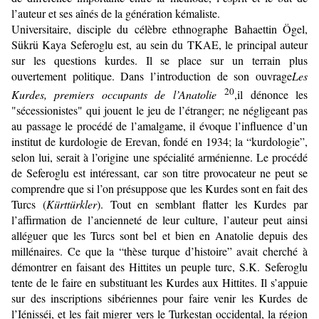
l’auteur et ses aînés de la génération kémaliste.
Universitaire, disciple du célèbre ethnographe Bahaettin Ögel,
Sükrü Kaya Seferoglu est, au sein du TKAE, le principal auteur
sur les questions kurdes. Il se place sur un terrain plus
ouvertement politique. Dans l’introduction de son ouvrage
Les
20
Kurdes, premiers occu­pants de l’Anatolie
,il dénonce les
"sécessionistes" qui jouent le jeu de l’étranger; ne négligeant pas
au passage le procédé de l’amalgame, il évoque l’influence d’un
institut de kurdologie de Erevan, fondé en 1934; la “kurdologie”,
selon lui, serait à l’origine une spécialité arménienne. Le procédé
de Seferoglu est intéressant, car son titre provocateur ne peut se
comprendre que si l’on présuppose que les Kurdes sont en fait des
Turcs (
Kürttürkler
). Tout en semblant flatter les Kurdes par
l’affirmation de l’ancienneté de leur culture, l’auteur peut ainsi
alléguer que les Turcs sont bel et bien en Anatolie depuis des
millénaires. Ce que la “thèse turque d’histoire” avait cherché à
démontrer en faisant des Hittites un peuple turc, S.K. Seferoglu
tente de le faire en substituant les Kurdes aux Hittites. Il s’appuie
sur des inscriptions sibériennes pour faire venir les Kurdes de
l’Iénisséi, et les fait migrer vers le Turkestan occiden­tal, la région