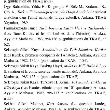
p. (publication du TKAE n°68).
Ögel Bahaeddin, Yıldız H., Kırgızoglu F., Eröz M., Kodaman B.,
Çay A.,
Türk millî bütünlügü içerisinde Dogu Anadolu
(le sud-est
anatolien dans l'unité nationale turque actuelle), Ankara, TKAE
Yayınları, 1989.
Parmaksızoglu Ismet,
Tarih boyunca Kürttürkleri ve Türkmenler
(Les Turcs-Kurdes et les Turkmènes dans l'histoire), Anakra,
Ayyıldız Matbaası, 1983, xvi-126 p. (publications du TKAE, n°
62).
Seferoglu Sükrü Kaya,
Anadolu’nun Ilk Türk Sakinleri: Kürtler
(Les Kurdes, premiers occupants de l'Anatolie), Ankara, Ayyıldız
Matbaası, 1982, 132 p. (publication du TKAE, n° 54).
Seferoglu Sükrü Kaya, Basbug Hayri,
Millet ve Millî Birlik Bilinci
(La nation et la conscience de l'unité nationale), Ankara, Ayyıldız
Matbaası, 1985, 135 p. (publications du TKAE).
Seferoglu Sükrü Kaya, Türközü H. Kemal,
101 Soruda Türkler’in
Kürt Boyu
(Les Kurdes, ethnie turque, en 101 questions), Ankara,
Ayyıldız Matbaası, 1982, xiv-117 p. (publications du TKAE,
n°55).
Sekban Sükrü Mehmet,
Kürt Sorunu
(La question kurde),
Ankara, Ayyıldız Matbaası, 1981, 47 p. (publications du TKAE,