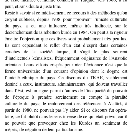
peur, et sans doute à juste titre.
Reste à savoir si ce raidissement, ce recours à des méthodes qu’on
croyait oubliées, depuis 1938, pour “prouver” l’unicité culturelle
du pays, a eu une influence, même très indirecte, sur le
déclenchement de la rébellion kurde en 1984. On peut à la rigueur
émettre l’objection que ces livres sont probablement très peu lus.
Ils sont cependant le reflet d’un état d’esprit dans certaines
couches de la société turque; il s’agit le plus souvent
d’intellectuels kémalistes, fréquemment originaires de l’Anatolie
orientale. Leurs efforts crispés pour nier l’évidence n’est que la
forme universitaire d’un courant d’opinion dont le dogme est
l’unicité ethnique du pays. Ce discours du TKAE, visiblement
destiné à ceux, institu­teurs, administrateurs, qui doivent travailler
dans l’Est, est un signe parmi d’autres de l’incapacité du pouvoir
de l’époque à prendre sereinement en compte la pluralité
culturelle du pays; le renforcement des références à Atatürk, à
partir de 1980, ne pouvait pas l’y aider. Si ce discours fut opéra­
toire, ce fut plutôt dans le sens inverse de ce qui était prévu, car il
ne pouvait que provoquer chez les Kurdes un sentiment de
mépris, de négation de leur particularisme.