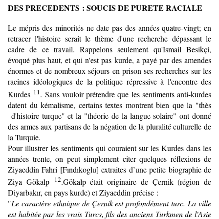
DES PRECEDENTS : SOUCIS DE PURETE RACIALE
Le mépris des minorités ne date pas des années quatre-vingt; en
retracer l'histoire serait le thème d'une recherche dépassant le
cadre de ce travail. Rappelons seulement qu'
Ismail Besikçi
,
évoqué plus haut, et qui n'est pas kurde, a payé par des amendes
énormes et de nombreux séjours en prison ses recherches sur les
racines idéologiques de la politique répres­sive à l'encontre des
11
Kurdes
. Sans vouloir prétendre que les sentiments anti-kurdes
datent du kémalisme, certains textes montrent bien que la "thès
d'histoire turque" et la "théorie de la langue solaire" ont donné
des armes aux partisans de la négation de la pluralité culturelle de
la Turquie.
Pour illustrer les sentiments qui couraient sur les Kurdes dans les
années trente, on peut simplement citer quelques réflexions de
Ziyaeddin Fahri [Fındıkoglu] extraites d’une petite biographie de
12
Ziya Gökalp
.Gökalp était originaire de Çernik (région de
Diyarbakır, en pays kurde) et Ziyaeddin précise :
"
Le caractère ethnique de Çernik est profondément turc. La ville
est habitée par les vrais Turcs, fils des anciens Turkmen de l'Asie