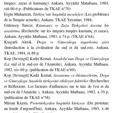
turques: zazas et kurmanç), Ankara, Ayyıldız Matabaası, 1984,
viii-90-6 p. (Publications du TKAE n°70)
Ergin Muharrem,
Türkiye’nin bugünkü meseleleri
(Les problèmes
de la Turquie actuelle), Ankara, TKAE Yayınları, 1988,.
Gülensoy Tuncer,
Kürmanci ve Zaza Türkçeleri üzerine bir
arastırma
(Recherche sur les langues turques kurmanç et zazas),
Ankara, Ayyıldız Matbaası, 1983, x-74 p. (TKAE n°64).
Kasgarli Aktok,
Dogu ve Güneydogu uygarlısına giris
(Introduction à la civilisation du sud et du sud-est), Ankara,
TKAE, 1984, ix-88 p.
Kop [Sevengil] Kadri Kemal,
Anadolu’nun Dogu ve Güneydogu
(Le sud et le sud-est de l'Anatolie), Ankara, Ayyıldız Matbaası,
1982, xiv-69 p. (publication du TKAE n°60).
Kop [Sevengil] Kadri Kemal,
Arastırma ve düsüncelerim. Dogu
ve Güneydogu Anadolu türkçesini etkileyen faktörler (
Recherches
et Réflexions. Les facteurs d'influences sur le turc de l'est et du
sud-est de l'Anatolie ), Ankara, Ayyıldız Matbaası, 1982, x-70 p.
(publication du TKAE n°58).
Mirsan Kâzım,
Prototürkçeden bugünkü kürtçeye
(Du prototurc
au kurde d'aujourd'hui), Ankara, Ayyıldız Matbaası, 1983, x-46