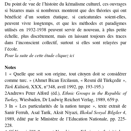
Du point de vue de l’histoire du kémalisme culturel, ces ouvrages
si bizarres mais si nombreux montrent que des théories qui ont
bénéficié d’un soutien étatique, si caricaturales soient-elles,
peuvent vivre longtemps, et que les méthodes et paradigmes
utilisés en 1932-1938 peuvent servir de nouveau, à plus petite
échelle, plus discrètement, mais en laissant toujours des traces
dans l’inconscient collectif, surtout si elles sont relayées par
l’école.
Pour la suite de cette étude cliquez
ici
Notes
1
« Quelle que soit son origine, tout citoyen doit se considérer
comme turc. » (Ahmet Bican Ercilasun, « Resmi dil Türkçedir »,
Türk Kültür
ü, XXX, n°348, avril 1992, pp. 193-195.)
2
Andrews Peter Alford (éd.),
Ethnic Groups in the Republic of
Turkey,
Wiesbaden, Dr Ludwig Reichert Verlag, 1989, 659 p.
3
In « Les particularités de la nation turque », texte extrait de
Sanir Ferruh, Asal Tarik, Aksit Niyazi,
Ilkokul Sosyal Bilgiler 4
,
1989, édité par le Ministère de l’Education Nationale, pp. 225-
228.