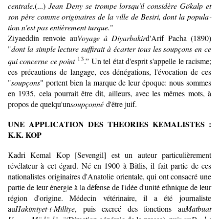
centrale.
(...)
Jean Deny se trompe lorsqu'il considère Gökalp et
son père comme originaires de la ville de Besiri, dont la popula­
tion n'est pas entièrement turque.
"
Ziyaeddin renvoie au
Voyage à Diyarbakir
d'Arif Pacha (1890)
"
dont la simple lecture suffirait à écarter tous les soupçons en ce
13
qui concerne ce point
.” Un tel état d'esprit s'appelle le racisme;
ces précautions de langage, ces dénégations, l'évocation de ces
"
soupçons
" portent bien la marque de leur époque: nous sommes
en 1935, cela pourrait être dit, ailleurs, avec les mêmes mots, à
propos de quelqu'un
soupçonné
d'être juif.
UNE APPLICATION DES THEORIES KEMALISTES :
K.K. KOP
Kadri Kemal Kop [Sevengil] est un auteur particulièrement
révélateur à cet égard. Né en 1900 à Bitlis, il fait partie de ces
nationalistes origi­naires d'Anatolie orientale, qui ont consacré une
partie de leur énergie à la défense de l'idée d'unité ethnique de leur
région d'origine. Médecin vétéri­naire, il a été journaliste
au
Hakimiyet-i-Milliye
, puis exercé des fonctions au
Matbuat