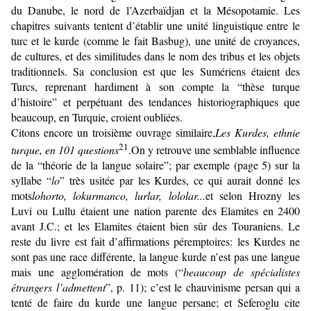
du Danube, le nord de l’Azerbaïdjan et la Mésopotamie. Les
chapitres suivants tentent d’établir une unité linguistique entre le
turc et le kurde (comme le fait Basbug), une unité de croyances,
de cultures, et des similitudes dans le nom des tribus et les objets
traditionnels. Sa conclu­sion est que les Sumériens étaient des
Turcs, reprenant hardiment à son compte la “thèse turque
d’histoire” et perpétuant des tendances historiographiques que
beaucoup, en Turquie, croient oubliées.
Citons encore un troisième ouvrage similaire,
Les Kurdes, ethnie
21
turque, en 101 questions
.On y retrouve une semblable influence
de la “théorie de la langue solaire”; par exemple (page 5) sur la
syllabe “
lo
” très usitée par les Kurdes, ce qui aurait donné les
mots
lohorto, lokurmanco, lurlar, lololar...
et selon Hrozny les
Luvi ou Lullu étaient une nation parente des Elamites en 2400
avant J.C.; et les Elamites étaient bien sûr des Touraniens. Le
reste du livre est fait d’affirmations péremptoires: les Kurdes ne
sont pas une race différente, la langue kurde n’est pas une langue
mais une agglomération de mots (“
beaucoup de spécialistes
étrangers l’admettent
”, p. 11); c’est le chauvinisme persan qui a
tenté de faire du kurde une langue persane; et Seferoglu cite