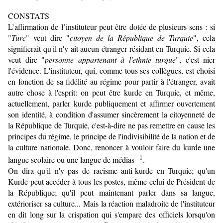
CONSTATS
L’affirmation de l’instituteur peut être dotée de plusieurs sens : si
"
Turc
" veut dire "
citoyen de la République de Turquie
", cela
signi­fierait qu'il n'y ait aucun étranger résidant en Turquie. Si cela
veut dire "
personne appartenant à l'ethnie turque
", c'est nier
l'évidence. L'instituteur, qui, comme tous ses collègues, est choisi
en fonction de sa fidélité au régime pour partir à l'étranger, avait
autre chose à l'esprit: on peut être kurde en Turquie, et même,
actuellement, parler kurde publiquement et affirmer ouvertement
son identité, à condition d'assumer sincèrement la citoyenneté de
la République de Turquie, c'est-à-dire ne pas remettre en cause les
principes du régime, le principe de l'indivisibilité de la nation et de
la culture nationale. Donc, renoncer à vouloir faire du kurde une
1
langue scolaire ou une langue de médias
.
On dira qu'il n'y pas de racisme anti-kurde en Turquie; qu'un
Kurde peut accéder à tous les postes, même celui de Président de
la République; qu'il peut maintenant parler dans sa langue,
extérioriser sa culture... Mais la réaction maladroite de l'instituteur
en dit long sur la crispation qui s'empare des officiels lorsqu'on