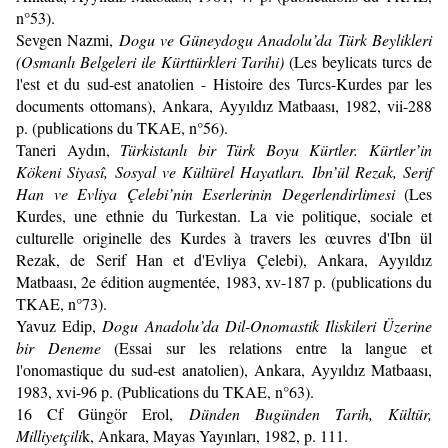
n°53).
Sevgen Nazmi,
Dogu ve Güneydogu Anadolu’da Türk Beylikleri
(Osmanlı Belgeleri ile Kürttürkleri Tarihi)
(Les beylicats turcs de
l'est et du sud-est anatolien - Histoire des Turcs-Kurdes par les
documents ottomans), Ankara, Ayyıldız Matbaası, 1982, vii-288
p. (publications du TKAE, n°56).
Taneri Aydın,
Türkistanlı bir Türk Boyu Kürtler. Kürtler’in
Kökeni Siyasî, Sosyal ve Kültürel Hayatları. Ibn’ül Rezak, Serif
Han ve Evliya Çelebi’nin Eserlerinin Degerlendirlimesi
(Les
Kurdes, une ethnie du Turkestan. La vie politique, sociale et
culturelle originelle des Kurdes à travers les œuvres d'Ibn ül
Rezak, de Serif Han et d'Evliya Çelebi), Ankara, Ayyıldız
Matbaası, 2e édition augmentée, 1983, xv-187 p. (publications du
TKAE, n°73).
Yavuz Edip,
Dogu Anadolu’da Dil-Onomastik Iliskileri Üzerine
bir Deneme
(Essai sur les relations entre la langue et
l'onomastique du sud-est anatolien), Ankara, Ayyıldız Matbaası,
1983, xvi-96 p. (Publications du TKAE, n°63).
16
Cf Güngör Erol,
Dünden Bugünden Tarih, Kültür,
Milliyetçili
k, Ankara, Mayas Yayınları, 1982, p. 111.