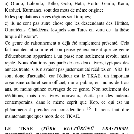
a) Orarto, Lohordo, Totho, Goto, Hatu, Horto, Gardu, Kadu,
Karduci, Kurmancı, sont des mots de même origine;
b) les populations de ces régions sont turques;
c) ils ne sont pas autre chose que les descendants des Hittites,
Ourartéens, Chaldéens, lesquels sont Turcs en vertu de "la thèse
turque d'histoire".
Ce genre de raisonnement a déjà été amplement présenté. Cela
fait maintenant sourire et l'on pense généralement que ce genre
d'élucubration appartient à un passé non seulement révolu, mais
rejeté. Nous n'aurions pas parlé de ces deux livres, typiques des
années trente, s'ils n'avaient pas justement été réédités en 1982. Ils
sont donc d'actualité, car l'éditeur est le TKAE, un important
organisme culturel semi-officiel, qui a publié, en moins de trois
ans, au moins quinze ouvrages de ce genre. Non seulement des
rééditions, mais des livres nouveaux, écrits par des auteurs
contempo­rains, dans le même esprit que Kop, ce qui est un
15
phénomène à prendre en considération
. Il nous faut dire
maintenant quelques mots de ce TKAE.
LE TKAE (
TÜRK KÜLTÜRÜNÜ ARAsTIRMA