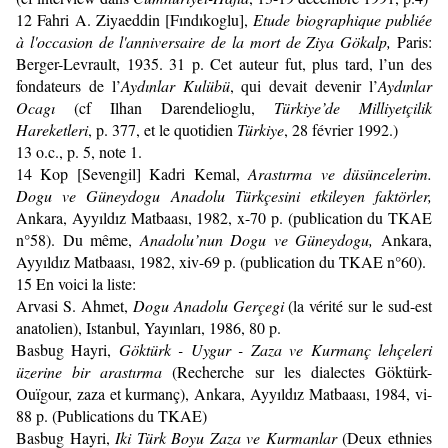
12
Fahri A. Ziyaeddin [Fındıkoglu],
Etude biographique publiée
à l'occasion de l'anniversaire de la mort de Ziya Gökalp,
Paris:
Berger-Levrault, 1935. 31 p. Cet auteur fut, plus tard, l’un des
fondateurs de l’
Aydınlar Kulübü
, qui devait devenir l’
Aydınlar
Ocagı
(cf Ilhan Darendelioglu,
Türkiye’de Milliyetçilik
Hareketleri
, p. 377, et le quotidien
Türkiye
, 28 février 1992.)
13
o.c., p. 5, note 1.
14
Kop [Sevengil] Kadri Kemal,
Arastırma ve düsüncelerim.
Dogu ve Güneydogu Anadolu Türkçesini etkileyen faktörler,
Ankara, Ayyıldız Matbaası, 1982, x-70 p. (publication du TKAE
n°58). Du même,
Anadolu’nun Dogu ve Güneydogu,
Ankara,
Ayyıldız Matbaası, 1982, xiv-69 p. (publication du TKAE n°60).
15
En voici la liste:
Arvasi S. Ahmet,
Dogu Anadolu Gerçegi
(la vérité sur le sud-est
anatolien), Istanbul, Yayınları, 1986, 80 p.
Basbug Hayri,
Göktürk - Uygur - Zaza ve Kurmanç lehçeleri
üzerine bir arastırma
(Recherche sur les dialectes Göktürk-
Ouïgour, zaza et kurmanç), Ankara, Ayyıldız Matbaası, 1984, vi-
88 p. (Publications du TKAE)
Basbug Hayri,
Iki Türk Boyu Zaza ve Kurmanlar
(Deux ethnies