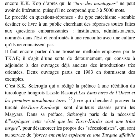
encore K.K. Kop d’après qui le “
turc des montagnes
” ne peut
avoir de littérature, puisqu’il ne comprend que 3 à 5000 mots.
Le procédé en questions-réponses - du type catéchisme - semble
destiner ce livre à un public cherchant des réponses toutes faites
aux questions embarrassantes : instituteurs, administrateurs,
nommés dans l’Est et confrontés à une rencontre avec une culture
qu’ils ne connaissent pas.
Il faut encore parler d’une troisième méthode employée par le
TKAE; il s’agit d’une sorte de détournement, qui consiste à
adjoindre à des ouvrages déjà anciens des introductions très
orientées. Deux ouvrages parus en 1983 en fournissent des
exemples.
C’est S.K. Seferoglu qui a rédigé la préface à une réédition du
turco­logue hongrois Lazslo Rasonyi,
Les Etats turcs de l’Ouest et
22
les premiers musulmans turcs
,livre qui cherche à prouver la
turcité des
Turcs-Kurdes
qui sont d’ailleurs classés parmi les
Magyars. Dans sa préface, Seferoglu parle de la nécessité
d’”
expliquer cette vérité que les Turcs-Kurdes sont une tribu
turque
”, pour désamorcer les propos des "sécessionistes", qui sont
au service de “
forces ennemies espérant en une Turquie affaiblie