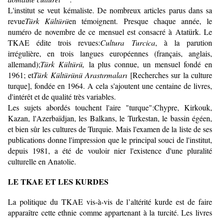
L'institut se veut kémaliste. De nombreux articles parus dans sa
revue
Türk Kültürü
en témoignent. Presque chaque année, le
numéro de novembre de ce mensuel est consacré à Atatürk. Le
TKAE édite trois revues:
Cultura Turcica
, à la parution
irrégulière, en trois langues européennes (français, anglais,
allemand);
Türk Kültürü,
la plus connue, un mensuel fondé en
1961; et
Türk Kültürünü Arastırmaları
[Recherches sur la culture
turque], fondée en 1964. A cela s'ajoutent une centaine de livres,
d'intérêt et de qualité très variables.
Les sujets abordés touchent l'aire "turque":Chypre, Kirkouk,
Kazan, l'Azerbaïdjan, les Balkans, le Turkestan, le bassin égéen,
et bien sûr les cultures de Turquie. Mais l'examen de la liste de ses
publications donne l'impression que le principal souci de l'institut,
depuis 1981, a été de vouloir nier l'existence d'une pluralité
culturelle en Anatolie.
LE TKAE ET LES KURDES
La politique du TKAE vis-à-vis de l’altérité kurde est de faire
appa­raître cette ethnie comme appartenant à la turcité. Les livres