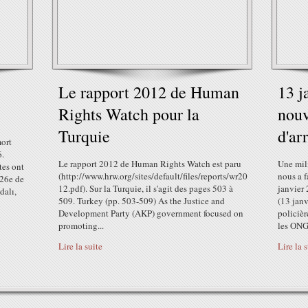
Le rapport 2012 de Human
13 j
Rights Watch pour la
nouv
Turquie
d'ar
mort
6.
Le rapport 2012 de Human Rights Watch est paru
Une mili
tes ont
(http://www.hrw.org/sites/default/files/reports/wr20
nous a f
 26e de
12.pdf). Sur la Turquie, il s'agit des pages 503 à
janvier
dalı,
509. Turkey (pp. 503-509) As the Justice and
(13 janv
Development Party (AKP) government focused on
policièr
promoting...
les ONG.
Lire la suite
Lire la 