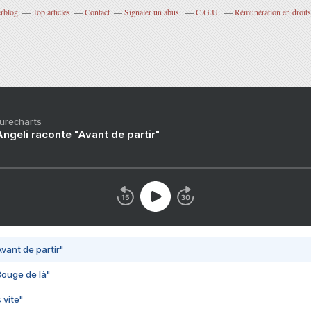
erblog
Top articles
Contact
Signaler un abus
C.G.U.
Rémunération en droits
Purecharts
ngeli raconte "Avant de partir"
vant de partir"
Bouge de là"
 vite"