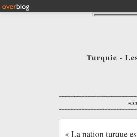
Turquie - Le
ACC
« La nation turque e