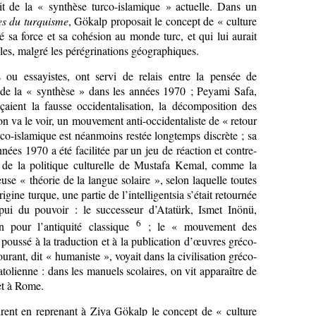
t de la « synthèse turco-islamique » actuelle. Dans un
es du turquisme
, Gökalp proposait le concept de « culture
é sa force et sa cohésion au monde turc, et qui lui aurait
ècles, malgré les pérégrinations géographiques.
ou essayistes, ont servi de relais entre la pensée de
 de la « synthèse » dans les années 1970 ; Peyami Safa,
ent la fausse occidentalisation, la décomposition des
on va le voir, un mouvement anti-occidentaliste de « retour
rco-islamique est néanmoins restée longtemps discrète ; sa
nées 1970 a été facilitée par un jeu de réaction et contre-
ès de la politique culturelle de Mustafa Kemal, comme la
use « théorie de la langue solaire », selon laquelle toutes
igine turque, une partie de l’intelligentsia s’était retournée
pui du pouvoir : le successeur d’Atatürk, Ismet Inönü,
6
n pour l’antiquité classique
; le « mouvement des
t poussé à la traduction et à la publication d’œuvres gréco-
urant, dit « humaniste », voyait dans la civilisation gréco-
natolienne : dans les manuels scolaires, on vit apparaître de
et à Rome.
girent en reprenant à Ziya Gökalp le concept de « culture