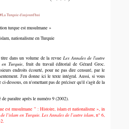
#La Turquie d'aujourd'hui
tion turque est musulmane »
 islam, nationalisme en Turquie
 titre dans un volume de la revue
Les
A
nnales de l'autre
m en Turquie
, fruit du travail éditorial de Gérard Groc.
usieurs endroits écourté, pour ne pas dire censuré, par le
entement. J'en donne ici le texte intégral. Aussi, si vous
 ci-dessous, en n'omettant pas de préciser qu'il s'agit de la
 de paraître après le numéro 9 (2002).
e est musulmane ” : Histoire, islam et nationalisme », in
de l’islam en Turquie. Les Annales de l’autre islam
, n° 6,
42.