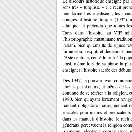
Le discours historique enseigné par 
sens très « turquiste » : le récit pre
une forme très idéalisée ; les manu
congrès d’histoire turque (1932) a
ethnique, et prétendu que toutes les
e
Turcs dans l’histoire, au VII
mill
l’historiographie musulmane traditionn
l’islam, bien qu’émaillé de signes révé
forme et son esprit, et demeurait mê
l’Asie centrale, censé fournir à la po
ainsi, même lors de sa phase la plu
enseigner l’histoire sacrée des débuts 
Dès 1947, le pouvoir avait commencé 
abolies par Atatürk, et même de les e
continué de se référer à la religion, 
1980, bien qu’ayant fortement revigo
rendant obligatoire l’enseignement r
« écoles pour imams et prédicateur
dans les manuels d’histoire, le récit
généraux percevaient la religion com
islamique, idéologie conservatrice r