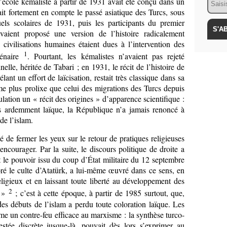
l’école kémaliste à partir de 1931 avait été conçu dans un
nait fortement en compte le passé asiatique des Turcs, sous
els scolaires de 1931, puis les participants du premier
vaient proposé une version de l’histoire radicalement
 civilisations humaines étaient dues à l’intervention des
1
énaire
. Pourtant, les kémalistes n’avaient pas rejeté
elle, héritée de Tabari ; en 1931, le récit de l’histoire de
lant un effort de laïcisation, restait très classique dans sa
me plus prolixe que celui des migrations des Turcs depuis
pulation un « récit des origines » d’apparence scientifique :
s ardemment laïque, la République n’a jamais renoncé à
de l’islam.
de fermer les yeux sur le retour de pratiques religieuses
ncourager. Par la suite, le discours politique de droite a
et le pouvoir issu du coup d’État militaire du 12 septembre
ré le culte d’Atatürk, a lui-même œuvré dans ce sens, en
eligieux et en laissant toute liberté au développement des
2
s »
; c’est à cette époque, à partir de 1985 surtout, que,
 des débuts de l’islam a perdu toute coloration laïque. Les
me un contre-feu efficace au marxisme : la synthèse turco-
estée discrète jusque-là, pouvait dès lors s’exprimer au