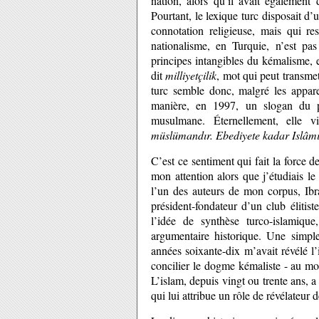
nation, alors qu’il avait également
Pourtant, le lexique turc disposait
connotation religieuse, mais qui r
nationalisme, en Turquie, n’est pas
principes intangibles du kémalisme, e
dit
milliyetçilik
, mot qui peut transmet
turc semble donc, malgré les appare
manière, en 1997, un slogan du p
musulmane. Éternellement, elle vi
müslümandır. Ebediyete kadar Islâmı
C’est ce sentiment qui fait la force 
mon attention alors que j’étudiais le 
l’un des auteurs de mon corpus, Ibr
président-fondateur d’un club élitiste
l’idée de synthèse turco-islamiqu
argumentaire historique. Une simple
années soixante-dix m’avait révélé l
concilier le dogme kémaliste - au moi
L’islam, depuis vingt ou trente ans, a
qui lui attribue un rôle de révélateur 