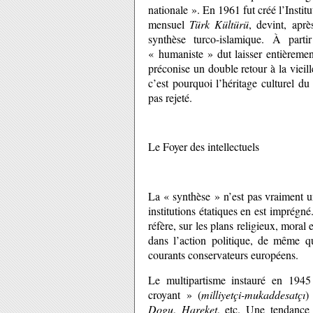
nationale ». En 1961 fut créé l’Instit
mensuel
Türk Kültürü
, devint, apr
synthèse turco-islamique. À part
« humaniste » dut laisser entièremen
préconise un double retour à la vieil
c’est pourquoi l’héritage culturel du
pas rejeté.
Le Foyer des intellectuels
La « synthèse » n’est pas vraiment un
institutions étatiques en est imprégné
réfère, sur les plans religieux, moral e
dans l’action politique, de même qu
courants conservateurs européens.
Le multipartisme instauré en 1945 
croyant » (
milliyetçi-mukaddesatçı
)
Dogu
,
Hareket
, etc. Une tendance 