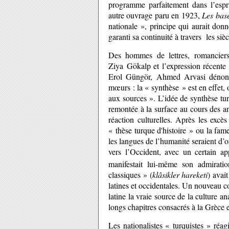
programme parfaitement dans l’espri
autre ouvrage paru en 1923,
Les bas
nationale », principe qui aurait donn
garanti sa continuité à travers les si
Des hommes de lettres, romanciers 
Ziya Gökalp et l’expression récente
Erol Güngör, Ahmed Arvasi dénonçai
mœurs : la « synthèse » est en effet, 
aux sources ». L’idée de synthèse tu
remontée à la surface au cours des an
réaction culturelles. Après les exc
« thèse turque d'histoire » ou la fame
les langues de l’humanité seraient d’or
vers l’Occident, avec un certain ap
manifestait lui-même son admiratio
classiques » (
klâsikler hareketi
) avai
latines et occidentales. Un nouveau co
latine la vraie source de la culture a
longs chapitres consacrés à la Grèce 
Les nationalistes « turquistes » réa