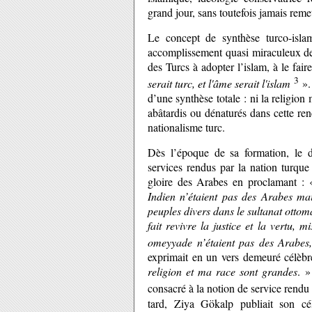
grand jour, sans toutefois jamais reme
Le concept de synthèse turco-isla
accomplissement quasi miraculeux de l
des Turcs à adopter l’islam, à le fair
3
serait turc, et l'âme serait l'islam
». 
d’une synthèse totale : ni la religion
abâtardis ou dénaturés dans cette r
nationalisme turc.
Dès l’époque de sa formation, le di
services rendus par la nation turque 
gloire des Arabes en proclamant :
Indien n’étaient pas des Arabes mai
peuples divers dans le sultanat ottom
fait revivre la justice et la vertu,
omeyyade n’étaient pas des Arabes
exprimait en un vers demeuré célèbre
religion et ma race sont grandes
. »
consacré à la notion de service rendu
tard, Ziya Gökalp publiait son c