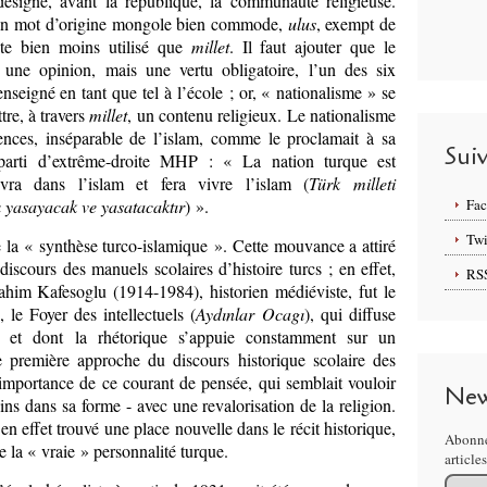
 désigné, avant la république, la communauté religieuse.
 d’un mot d’origine mongole bien commode,
ulus
, exempt de
este bien moins utilisé que
millet
. Il faut ajouter que le
 une opinion, mais une vertu obligatoire, l’un des six
nseigné en tant que tel à l’école ; or, « nationalisme » se
tre, à travers
millet
, un contenu religieux. Le nationalisme
nces, inséparable de l’islam, comme le proclamait à sa
Sui
arti d’extrême-droite MHP : « La nation turque est
vra dans l’islam et fera vivre l’islam (
Türk milleti
 yasayacak ve yasatacaktır
) ».
Fa
Twi
de la « synthèse turco-islamique ». Cette mouvance a attiré
discours des manuels scolaires d’histoire turcs ; en effet,
RS
ahim Kafesoglu (1914-1984), historien médiéviste, fut le
, le Foyer des intellectuels (
Aydınlar Ocagı
), qui diffuse
e, et dont la rhétorique s’appuie constamment sur un
 première approche du discours historique scolaire des
’importance de ce courant de pensée, qui semblait vouloir
New
ns dans sa forme - avec une revalorisation de la religion.
 en effet trouvé une place nouvelle dans le récit historique,
Abonne
de la « vraie » personnalité turque.
article
Email