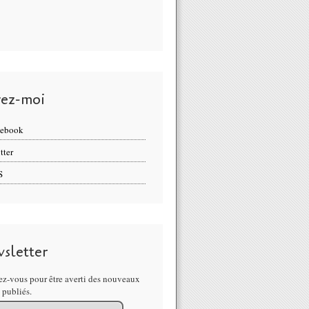
vez-moi
cebook
tter
S
sletter
z-vous pour être averti des nouveaux
s publiés.