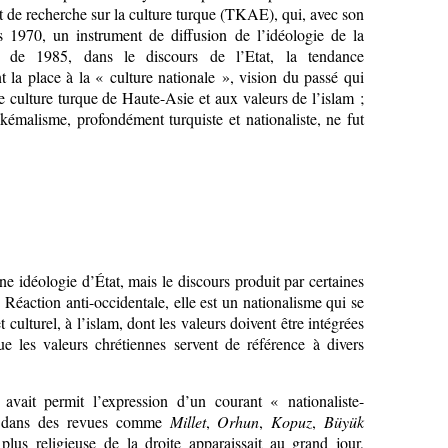
ut de recherche sur la culture turque (TKAE), qui, avec son
ès 1970, un instrument de diffusion de l’idéologie de la
ir de 1985, dans le discours de l’Etat, la tendance
t la place à la « culture nationale », vision du passé qui
le culture turque de Haute-Asie et aux valeurs de l’islam ;
 kémalisme, profondément turquiste et nationaliste, ne fut
e idéologie d’État, mais le discours produit par certaines
. Réaction anti-occidentale, elle est un nationalisme qui se
t culturel, à l’islam, dont les valeurs doivent être intégrées
e les valeurs chrétiennes servent de référence à divers
avait permit l’expression d’un courant « nationaliste-
 dans des revues comme
Millet
,
Orhun
,
Kopuz
,
Büyük
plus religieuse de la droite apparaissait au grand jour,