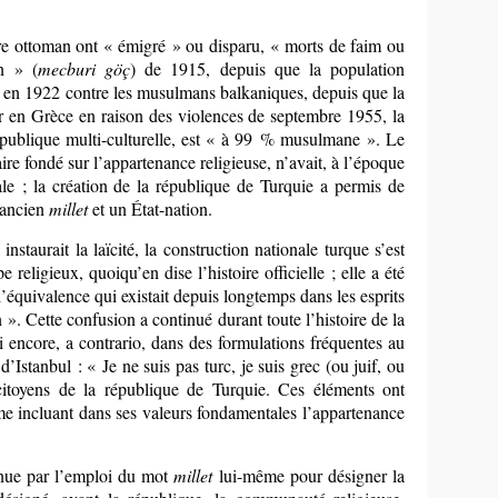
e ottoman ont « émigré » ou disparu, « morts de faim ou
n » (
mecburi göç
) de 1915, depuis que la population
 en 1922 contre les musulmans balkaniques, depuis que la
r en Grèce en raison des violences de septembre 1955, la
épublique multi-culturelle, est « à 99 % musulmane ». Le
e fondé sur l’appartenance religieuse, n’avait, à l’époque
iale ; la création de la république de Turquie a permis de
 ancien
millet
et un État-nation.
aurait la laïcité, la construction nationale turque s’est
religieux, quoiqu’en dise l’histoire officielle ; elle a été
e l’équivalence qui existait depuis longtemps dans les esprits
». Cette confusion a continué durant toute l’histoire de la
i encore, a contrario, dans des formulations fréquentes au
d’Istanbul : « Je ne suis pas turc, je suis grec (ou juif, ou
citoyens de la république de Turquie. Ces éléments ont
me incluant dans ses valeurs fondamentales l’appartenance
tenue par l’emploi du mot
millet
lui-même pour désigner la