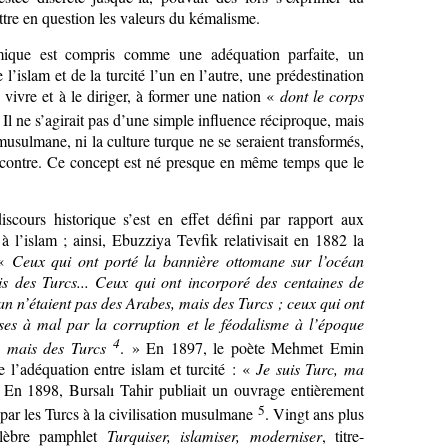
ttre en question les valeurs du kémalisme.
mique est compris comme une adéquation parfaite, un
’islam et de la turcité l’un en l’autre, une prédestination
e vivre et à le diriger, à former une nation «
dont le corps
Il ne s’agirait pas d’une simple influence réciproque, mais
 musulmane, ni la culture turque ne se seraient transformés,
encontre. Ce concept est né presque en même temps que le
scours historique s’est en effet défini par rapport aux
à l’islam ; ainsi, Ebuzziya Tevfik relativisait en 1882 la
 «
Ceux qui ont porté la bannière ottomane sur l’océan
s des Turcs... Ceux qui ont incorporé des centaines de
an n’étaient pas des Arabes, mais des Turcs ; ceux qui ont
 mises à mal par la corruption et le féodalisme à l’époque
4
, mais des Turcs
. » En 1897, le poète Mehmet Emin
 l’adéquation entre islam et turcité : «
Je suis Turc, ma
 En 1898, Bursalı Tahir publiait un ouvrage entièrement
5
 par les Turcs à la civilisation musulmane
. Vingt ans plus
élèbre pamphlet
Turquiser, islamiser, moderniser
, titre-