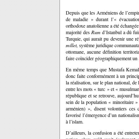
Depuis que les Arméniens de l’empir
de maladie » durant l’« évacuatio
orthodoxe anatolienne a été échangée
majorité des
Rum
d’Istanbul a dû fui
Turquie, qui aurait pu devenir une r
millet,
système juridique communautair
ottomane, aucune définition territor
faire coïncider géographiquement un
En même temps que Mustafa Kemal inst
donc faite conformément à un principe 
la réalisation, sur le plan national, d
entre les mots « turc » et « musulman 
république et se retrouve, aujourd’hu
sein de la population « minoritaire » 
arménien) », disent volontiers ces 
favorisé l’émergence d’un nationalis
à l’islam.
D’ailleurs, la confusion a été entre