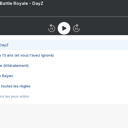
 Battle Royale - DayZ
 DayZ
 a 13 ans (et vous l'avez ignoré)
e (littéralement)
im Rayan
 toutes les règles
s les jeux vidéo
us choquant de Rockstar ? - Le scandale BULLY
e plus moche de Steam
du RÊVE tourne au CAUCHEMAR