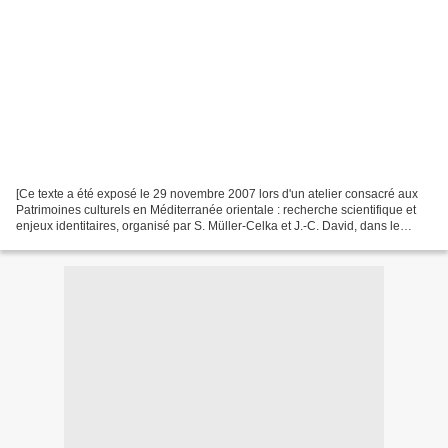
[Ce texte a été exposé le 29 novembre 2007 lors d'un atelier consacré aux
Patrimoines culturels en Méditerranée orientale : recherche scientifique et
enjeux identitaires, organisé par S. Müller-Celka et J.-C. David, dans le
cadre de la Maison de l'Orient...