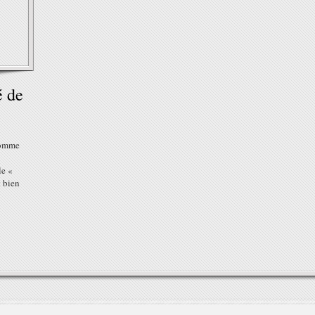
é de
comme
le «
t bien