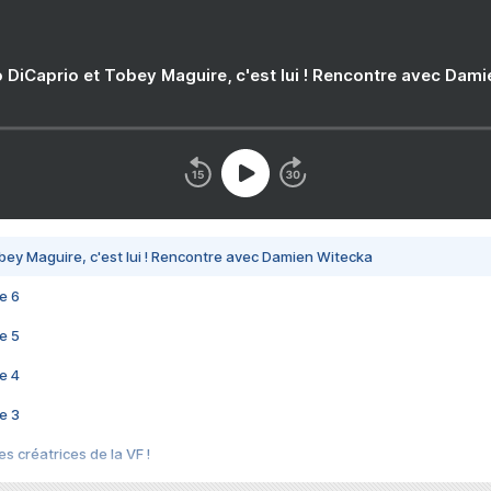
 DiCaprio et Tobey Maguire, c'est lui ! Rencontre avec Dam
bey Maguire, c'est lui ! Rencontre avec Damien Witecka
e 6
e 5
e 4
e 3
s créatrices de la VF !