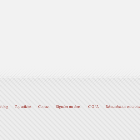
erblog
Top articles
Contact
Signaler un abus
C.G.U.
Rémunération en droits