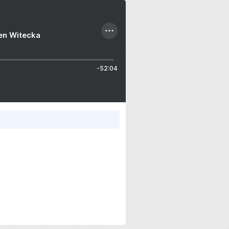
ien Witecka
-52:04