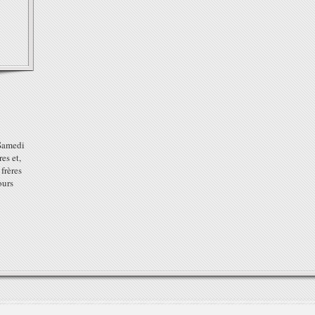
Samedi
es et,
 frères
ours