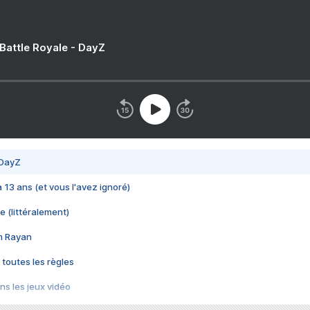
 Battle Royale - DayZ
 DayZ
 a 13 ans (et vous l'avez ignoré)
e (littéralement)
im Rayan
 toutes les règles
s les jeux vidéo