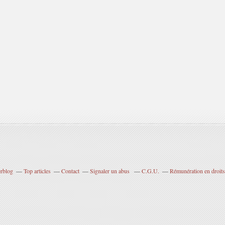
erblog
Top articles
Contact
Signaler un abus
C.G.U.
Rémunération en droits