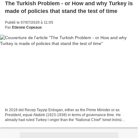
The Turkish Problem - or How and why Turkey is
made of policies that stand the test of time
Publié le 07/07/2020 à 11:05
Par
Etienne Copeaux
In 2018 did Recep Tayyip Erdogan, either as the Prime Minister or as
President, equal Atatürk (1923-1938) in terms of governance time. He
already had ruled Turkey l onger than the “National Chief“ Ismet Inönü
(1938-1950) and much more than Adnan Menderes,...