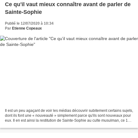
Ce qu'il vaut mieux connaître avant de parler de
Sainte-Sophie
Publié le 12/07/2020 à 10:34
Par
Etienne Copeaux
Il est un peu agaçant de voir les médias découvrir subitement certains sujets,
dont ils font une « nouveauté » simplement parce qu'ils sont nouveaux pour
eux. Il en est ainsi la restitution de Sainte-Sophie au culte musulman, ce 11
juillet 2020. Erdogan...