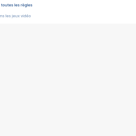
 toutes les règles
s les jeux vidéo
us choquant de Rockstar ? - Le scandale BULLY
e plus moche de Steam
du RÊVE tourne au CAUCHEMAR
pendant 8 heures
it… à tort
umiliés par un jeu vidéo
ire - Final Fantasy 8
ti un empire - Age of Empires
story DOFUS
tard, il crée l'un des pires jeux de tous les temps, MindsEye.