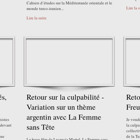
Cahiers d’études sur la Méditerranée orientale et le
Lire la 
monde turco-iranien...
Lire la suite
és,
Retour sur la culpabilité -
Reto
Variation sur un thème
Freu
argentin avec La Femme
nistes
Je voudr
sans Tête
 devant
la culpa
collecti
une
de la Tu
Le beau film de Lucrecia Martel, La Femme sans