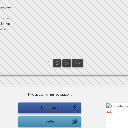
explorer
iner le
919, en
drian,
1
2
>
>>
Nous sommes sociaux !
Facebook
Twitter