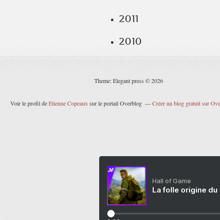
2011
2010
Theme: Elegant press © 2026
Voir le profil de
Etienne Copeaux
sur le portail Overblog
Créer un blog gratuit sur Ov
Hall of Game
La folle origine du