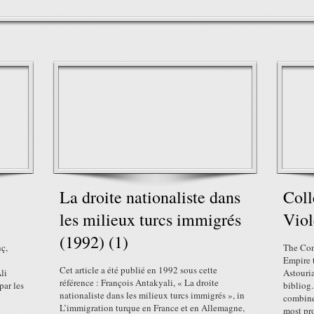
La droite nationaliste dans
Coll
les milieux turcs immigrés
Viol
(1992) (1)
ç,
The Cons
n
Empire 
Cet article a été publié en 1992 sous cette
Ali
Astouri
référence : François Antakyali, « La droite
par les
bibliog
nationaliste dans les milieux turcs immigrés », in
combine
L’immigration turque en France et en Allemagne,
most pr