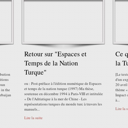
Retour sur "Espaces et
Ce q
Temps de la Nation
la T
Turque"
ibution
[Le text
itions
d'un exp
ou : Post-préface à l'édition numérique de Espaces
ioun
20 avril
et temps de la nation turque (1997) Ma thèse,
 in the
thème «
soutenue en décembre 1994 à Paris-VIII et intitulée
rbaijan
Impact 
« De l'Adriatique à la mer de Chine - Les
à...
représentations turques du monde turc à travers les
Lire la 
manuels...
Lire la suite