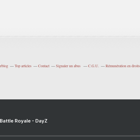
erblog
Top articles
Contact
Signaler un abus
C.G.U.
Rémunération en droits
 Battle Royale - DayZ