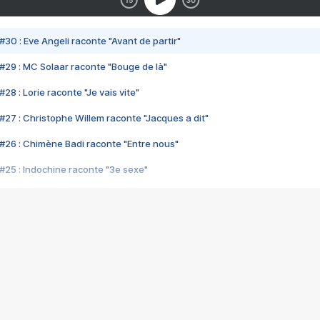
#30 : Eve Angeli raconte "Avant de partir"
#29 : MC Solaar raconte "Bouge de là"
28 : Lorie raconte "Je vais vite"
#27 : Christophe Willem raconte "Jacques a dit"
#26 : Chimène Badi raconte "Entre nous"
#25 : Indochine raconte "3e sexe"
#24 : Zaho raconte "C'est chelou"
#23 : Patrick Bruel raconte "Au café des délices"
#22 : Kyo raconte "Le chemin"
#21 : Nolwenn Leroy raconte "Cassé"
#20 : Patrick Hernandez raconte "Born to be alive"