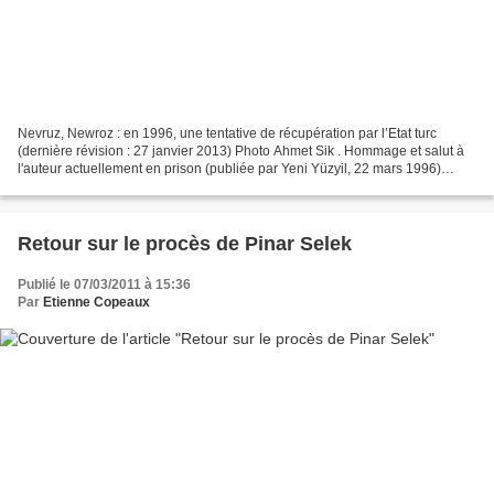
Nevruz, Newroz : en 1996, une tentative de récupération par l’Etat turc
(dernière révision : 27 janvier 2013) Photo Ahmet Sik . Hommage et salut à
l'auteur actuellement en prison (publiée par Yeni Yüzyil, 22 mars 1996)
Newroz : ce terme désigne la fête...
Retour sur le procès de Pinar Selek
Publié le 07/03/2011 à 15:36
Par
Etienne Copeaux