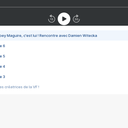
bey Maguire, c'est lui ! Rencontre avec Damien Witecka
e 6
e 5
e 4
e 3
s créatrices de la VF !
e 2
e 1
e Mektoub My Love arrive enfin ! Rencontre avec Shaïn Boumedine et Sal