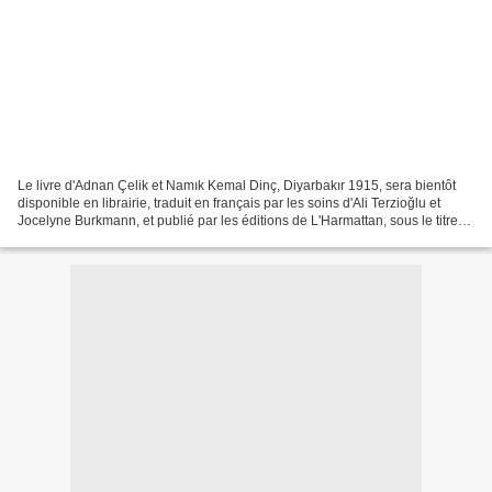
Le livre d'Adnan Çelik et Namık Kemal Dinç, Diyarbakır 1915, sera bientôt
disponible en librairie, traduit en français par les soins d'Ali Terzioğlu et
Jocelyne Burkmann, et publié par les éditions de L'Harmattan, sous le titre
"La Malédiction - Le génocide...