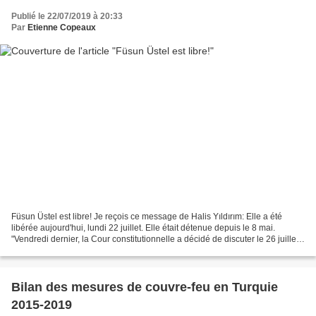
Publié le 22/07/2019 à 20:33
Par
Etienne Copeaux
Füsun Üstel est libre! Je reçois ce message de Halis Yıldırım: Elle a été
libérée aujourd'hui, lundi 22 juillet. Elle était détenue depuis le 8 mai.
"Vendredi dernier, la Cour constitutionnelle a décidé de discuter le 26 juillet
de son cas et de dix autres...
Bilan des mesures de couvre-feu en Turquie
2015-2019