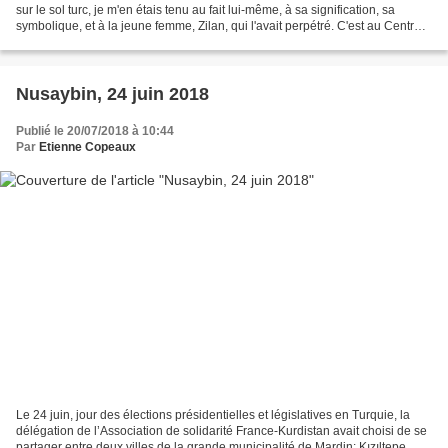
sur le sol turc, je m'en étais tenu au fait lui-même, à sa signification, sa
symbolique, et à la jeune femme, Zilan, qui l'avait perpétré. C'est au Centre
culturel Mitanni de Nusaybin,...
Nusaybin, 24 juin 2018
Publié le 20/07/2018 à 10:44
Par
Etienne Copeaux
Le 24 juin, jour des élections présidentielles et législatives en Turquie, la
délégation de l’Association de solidarité France-Kurdistan avait choisi de se
partager entre deux villes de la grande municipalité de Mardin: Kızıltepe,