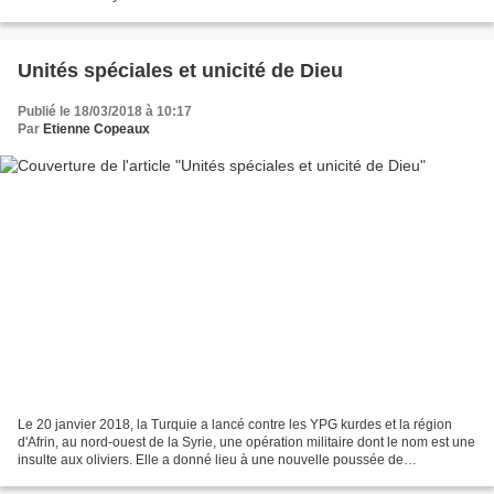
des PÖH avant leur départ...
Unités spéciales et unicité de Dieu
Publié le 18/03/2018 à 10:17
Par
Etienne Copeaux
Le 20 janvier 2018, la Turquie a lancé contre les YPG kurdes et la région
d'Afrin, au nord-ouest de la Syrie, une opération militaire dont le nom est une
insulte aux oliviers. Elle a donné lieu à une nouvelle poussée de
nationalisme dans les médias, qui...