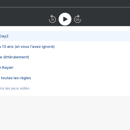
 DayZ
 a 13 ans (et vous l'avez ignoré)
e (littéralement)
im Rayan
 toutes les règles
s les jeux vidéo
us choquant de Rockstar ? - Le scandale BULLY
e plus moche de Steam
du RÊVE tourne au CAUCHEMAR
pendant 8 heures