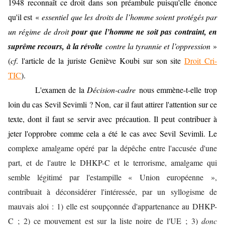
1948 reconnaît ce droit dans son préambule puisqu'elle énonce
qu'il est
«
essentiel que les droits de l’homme soient protégés par
un régime de droit
pour que l’homme ne soit pas contraint, en
suprême recours, à la révolte
contre la tyrannie et l’oppression
»
(
cf
. l'article de la juriste Geniève Koubi sur son site
Droit Cri-
TIC
).
L'examen de la
Décision-cadre
nous emmène-t-elle trop
loin du cas Sevil Sevimli ? Non, car il faut attirer l'attention sur ce
texte, dont il faut se servir avec précaution. Il peut contribuer à
jeter l'opprobre comme cela a été le cas avec Sevil Sevimli. Le
c
omplexe amalgame opéré par la dépêche entre l'accusée d'une
part, et de l'autre le DHKP-C et le terrorisme, amalgame qui
semble légitimé par l'estampille « Union européenne »,
contribuait à déconsidérer l'intéressée, par un syllogisme de
mauvais aloi : 1) elle est soupçonnée d'appartenance au DHKP-
C ; 2) ce mouvement est sur la liste noire de l'UE ; 3)
donc