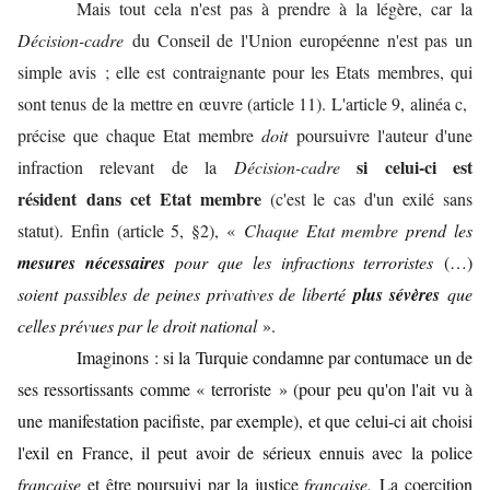
Mais tout cela n'est pas à prendre à la légère, car la
Décision-cadre
du Conseil de l'Union européenne n'est pas un
simple avis ; elle est contraignante pour les Etats membres, qui
sont tenus de la mettre en œuvre (article 11). L'article 9, alinéa c,
précise que chaque Etat membre
doit
poursuivre l'auteur d'une
si celui-ci est
infraction relevant de la
Décision-cadre
résident
dans cet Etat membre
(c'est le cas d'un exilé sans
statut). Enfin (article 5, §2), «
Chaque Etat membre
prend les
mesures nécessaires
pour que les infractions terroristes
(…)
soient passibles de peines privatives de liberté
plus sévères
que
celles prévues par le droit national
».
Imaginons : si la Turquie condamne par contumace un de
ses ressortissants comme « terroriste » (pour peu qu'on l'ait vu à
une manifestation pacifiste, par exemple), et que celui-ci ait choisi
l'exil en France, il peut avoir de sérieux ennuis avec la police
française
et être poursuivi par la justice
française.
La coercition