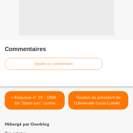
Commentaires
Ajouter un commentaire
< Esquisse n° 29 - 1998 :
Soutien du président de
Un "islam turc" contre
l'Université Louis-Lumière
l'islamisme ?
(Lyon) à Sevil Sevimli >
Hébergé par Overblog