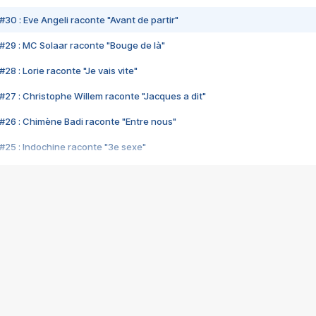
#30 : Eve Angeli raconte "Avant de partir"
#29 : MC Solaar raconte "Bouge de là"
28 : Lorie raconte "Je vais vite"
#27 : Christophe Willem raconte "Jacques a dit"
#26 : Chimène Badi raconte "Entre nous"
#25 : Indochine raconte "3e sexe"
#24 : Zaho raconte "C'est chelou"
#23 : Patrick Bruel raconte "Au café des délices"
#22 : Kyo raconte "Le chemin"
#21 : Nolwenn Leroy raconte "Cassé"
#20 : Patrick Hernandez raconte "Born to be alive"
#19 : Lorie raconte "Près de moi"