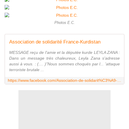
Photos E.C.
Association de solidarité France-Kurdistan
MESSAGE reçu de l'amie et la députée kurde LEYLA ZANA :
Dans un message très chaleureux, Leyla Zana s'adresse
aussi à vous. : (.... )"Nous sommes choqués par l... 'attaque
terroriste brutale ...
https://www.facebook.com/Association-de-solidarit%C3%A9-France-Kurdistan-212172358906648/?fref=ts