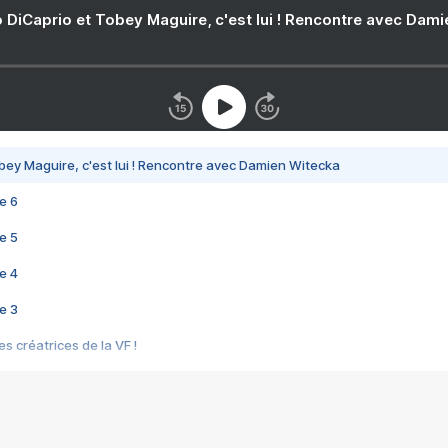
 DiCaprio et Tobey Maguire, c'est lui ! Rencontre avec Dam
bey Maguire, c'est lui ! Rencontre avec Damien Witecka
e 6
e 5
e 4
e 3
s créatrices de la VF !
e 2
e 1