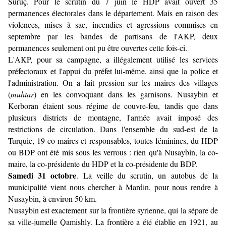
Suruç. Pour le scrutin du 7 juin le HDP avait ouvert 35
permanences électorales dans le département. Mais en raison des
violences, mises à sac, incendies et agressions commises en
septembre par les bandes de partisans de l'AKP, deux
permanences seulement ont pu être ouvertes cette fois-ci.
L'AKP, pour sa campagne, a illégalement utilisé les services
préfectoraux et l'appui du préfet lui-même, ainsi que la police et
l'administration. On a fait pression sur les maires des villages
(
muhtar
) en les convoquant dans les garnisons. Nusaybin et
Kerboran étaient sous régime de couvre-feu, tandis que dans
plusieurs districts de montagne, l'armée avait imposé des
restrictions de circulation. Dans l'ensemble du sud-est de la
Turquie, 19 co-maires et responsables, toutes féminines, du HDP
ou BDP ont été mis sous les verrous : rien qu'à Nusaybin, la co-
maire, la co-présidente du HDP et la co-présidente du BDP.
Samedi 31 octobre
. La veille du scrutin, un autobus de la
municipalité vient nous chercher à Mardin, pour nous rendre à
Nusaybin, à environ 50 km.
Nusaybin est exactement sur la frontière syrienne, qui la sépare de
sa ville-jumelle Qamishly. La frontière a été établie en 1921, au